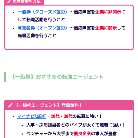
転職活動の方法
一般枠（クローズド就労）
…
適応障害を
企業に非開示
に
して転職活動を行うこと
障害者枠（オープン就労）
…
適応障害を
企業に開示
して
転職活動を行うこと
【一般枠】おすすめの転職エージェント
【一般枠エージェント】登録無料！
マイナビAGENT
…
20代・30代
の転職に強い！
人事・採用担当者とのパイプが太くて転職に強い！
ベンチャーから大手まで
優良企業
の求人が豊富