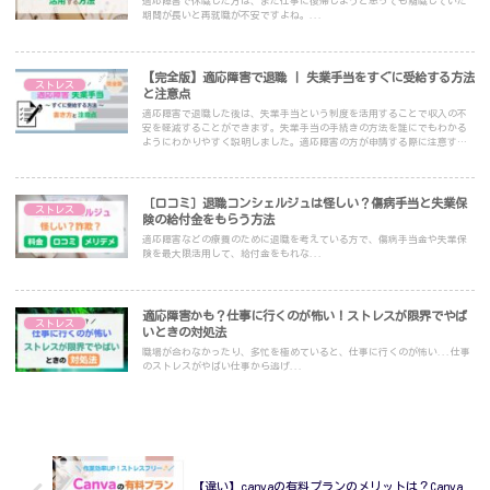
適応障害で休職した方は、また仕事に復帰しようと思っても離職していた
期間が長いと再就職が不安ですよね。...
【完全版】適応障害で退職 | 失業手当をすぐに受給する方法
ストレス
と注意点
適応障害で退職した後は、失業手当という制度を活用することで収入の不
安を軽減することができます。失業手当の手続きの方法を誰にでもわかる
ようにわかりやすく説明しました。適応障害の方が申請する際に注意する
点を盛り込んでいるので、これから申請する方はこの記事を読めば安心し
て制度を活用することができます。
［口コミ］退職コンシェルジュは怪しい？傷病手当と失業保
ストレス
険の給付金をもらう方法
適応障害などの療養のために退職を考えている方で、傷病手当金や失業保
険を最大限活用して、給付金をもれな...
適応障害かも？仕事に行くのが怖い！ストレスが限界でやば
ストレス
いときの対処法
職場が合わなかったり、多忙を極めていると、仕事に行くのが怖い...仕事
のストレスがやばい仕事から逃げ...
【違い】canvaの有料プランのメリットは？Canva