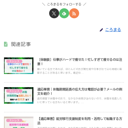
ころまるをフォローする
ころまる
関連記事
［体験談］仕事がハードで痩せた！忙しすぎて痩せるのは注
ストレス
意！
働いている方であれば、ほとんどの方が繁忙期や仕事が立て込む時期に直
面することがあると思います。最近仕...
適応障害│休職期間延長の伝え方は電話が必要？メールの例
ストレス
文を紹介！
適応障害で休職中の方で、なかなか体調が治らないので、休職を延長した
いと思っている方もいると思います。...
【適応障害】就労移行支援制度を利用・活用して転職する方
ストレス
法