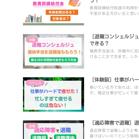
う！
教育訓練給付制度の利用を
不安がある方がいると思いま
［退職コンシェルジュ
休職
できる？
傷病手当金は、休職中に支
けることができます。しかし
［体験談］仕事がハ
ストレス
働いている方であれば、ほ
す。最近仕事が忙しくて痩せ
［適応障害で退職］
退職
適応障害で退職しようと考
書けばいいの？という疑問が