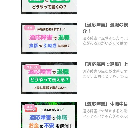
［適応障害］退職の
退職
介！
適応障害で退職する方で、
安がある方がいるのではない
［適応障害で退職］
ストレス
適応障害の症状が改善しな
にくい上司にどうやって伝え
［適応障害］休職中
休職
適応障害で休職をすると働
いの？という不安がある方が