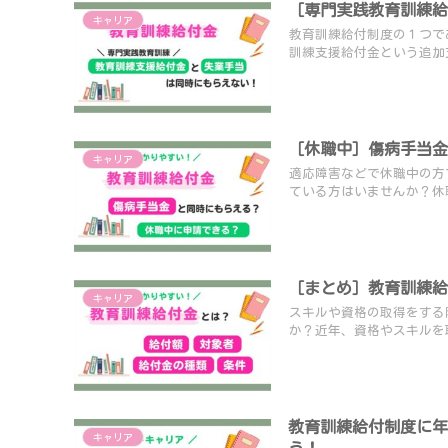
［専門実践教育訓練
キャリア
教育訓練給付制度の１つで
訓練支援給付金という追加支
［休職中］傷病手当
キャリア
適応障害などで休職中の方
ている方はいませんか？休職
［まとめ］教育訓練
キャリア
スキルや資格の取得をする
か？近年、資格やスキルを取
教育訓練給付制度に
キャリア