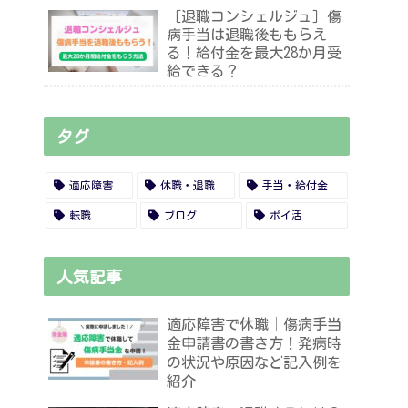
［退職コンシェルジュ］傷
病手当は退職後ももらえ
る！給付金を最大28か月受
給できる？
タグ
適応障害
休職・退職
手当・給付金
転職
ブログ
ポイ活
人気記事
適応障害で休職│傷病手当
金申請書の書き方！発病時
の状況や原因など記入例を
紹介