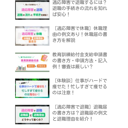
適応障害で退職するには？
退職の手続きの流れを知れ
ば安心！
［適応障害で休職］休職理
由の例文あり！休職届の書
き方を解説
教育訓練給付金支給申請書
の書き方・申請方法・記入
例！審査は厳しい？
［体験談］仕事がハードで
痩せた！忙しすぎて痩せる
のは注意！
［適応障害で退職］退職届
の書き方は？退職届の例文
と退職理由を紹介！