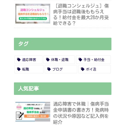
［退職コンシェルジュ］傷
病手当は退職後ももらえ
る！給付金を最大28か月受
給できる？
タグ
適応障害
休職・退職
手当・給付金
転職
ブログ
ポイ活
人気記事
適応障害で休職│傷病手当
金申請書の書き方！発病時
の状況や原因など記入例を
紹介