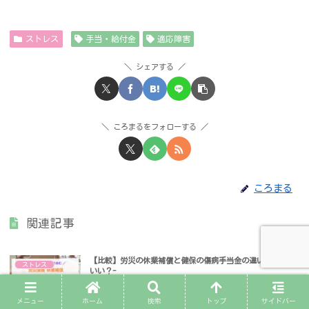
ストレス
手当・給付金
適応障害
シェアする
ころまるをフォローする
ころまる
関連記事
【比較】労災の休業補償と健保の傷病手当金の違い-どっちが
ストレス
いい？-
病気やケガで会社を休むことになった場合、労災保険の休業補償給付をも
らうか健康保険の傷病手当金をもらうか悩む方は多いと思います。この記
メニュー
ホーム
検索
トップ
サイドバー
事では、2つの給付の違いとおすすめの受給方法をわかりやすく説明しま