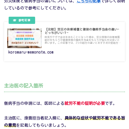
労災保険と傷病手当の違いについては、
こちらの記事
で詳しく説明
しているので参考にしてください。
【比較】労災の休業補償と健保の傷病手当金の違い-
どっちがいい？-
病気やケガで会社を休むことになった場合、労災保険の休業補償
給付をもらうか健康保険の傷病手当金をもらうか悩む方は多いと
思います。この記事では、2つの給付の違いとおすすめの受給方法
をわかりやすく説明します。休職や休業を考えている方は参考に
してください。
koromaru-memonote.com
主治医の記入箇所
傷病手当の申請には、医師による
就労不能の証明が必要
です。
主治医に、療養担当者記入欄に、
具体的な症状や就労不能である旨
の意見
を記載してもらいましょう。