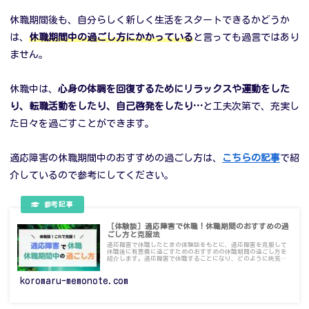
休職期間後も、自分らしく新しく生活をスタートできるかどうか
は、
休職期間中の過ごし方にかかっている
と言っても過言ではあり
ません。
休職中は、
心身の体調を回復するためにリラックスや運動をした
り、転職活動をしたり、自己啓発をしたり…
と工夫次第で、充実し
た日々を過ごすことができます。
適応障害の休職期間中のおすすめの過ごし方は、
こちらの記事
で紹
介しているので参考にしてください。
［体験談］適応障害で休職！休職期間のおすすめの過
ごし方と克服法
適応障害で休職したときの体験談をもとに、適応障害を克服して
休職後に有意義に過ごすためのおすすめの休職期間の過ごし方を
紹介します。適応障害で休職することになり、どのように病気を
克服したらいいのか、どうやって休みを活用したらいいのかわか
らない方は参考にしてください。
koromaru-memonote.com