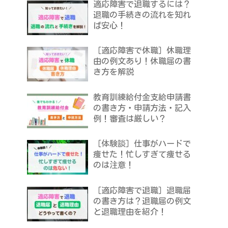
適応障害で退職するには？
退職の手続きの流れを知れ
ば安心！
［適応障害で休職］休職理
由の例文あり！休職届の書
き方を解説
教育訓練給付金支給申請書
の書き方・申請方法・記入
例！審査は厳しい？
［体験談］仕事がハードで
痩せた！忙しすぎて痩せる
のは注意！
［適応障害で退職］退職届
の書き方は？退職届の例文
と退職理由を紹介！