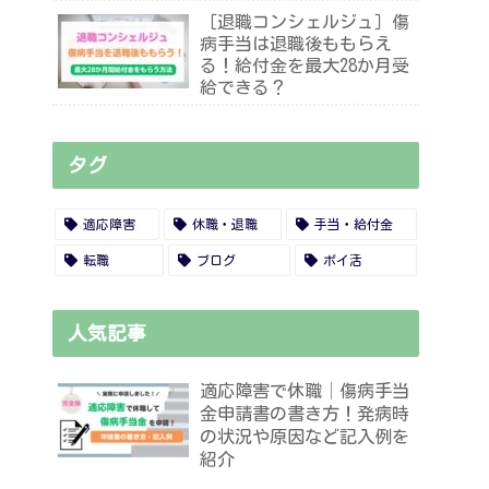
［退職コンシェルジュ］傷
病手当は退職後ももらえ
る！給付金を最大28か月受
給できる？
タグ
適応障害
休職・退職
手当・給付金
転職
ブログ
ポイ活
人気記事
適応障害で休職│傷病手当
金申請書の書き方！発病時
の状況や原因など記入例を
紹介